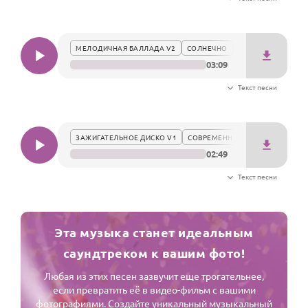
Годовщина свадьбы
Календарь праздников
МЕЛОДИЧНАЯ БАЛЛАДА V2
СОЛНЕЧНО
03:09
КОМУ
Текст песни
Женщине
Мужчине
ЗАЖИГАТЕЛЬНОЕ ДИСКО V1
СОВРЕМЕННО
Маме
02:49
Папе
Текст песни
Детям
Все родственники
Эта музыка станет идеальным
ПЕРСОНАЛЬНЫЕ
саундтреком к вашим фото!
Пожелания
Любая из этих песен зазвучит еще трогательнее,
если превратить её в видео-фильм с вашими
По именам
фотографиями. Создайте уникальный музыкальный