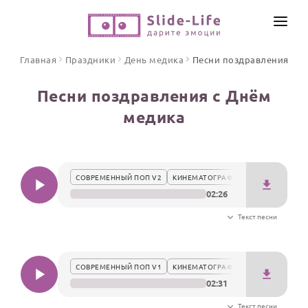
СОЗДАТЬ ВИДЕО
Главная
Праздники
День медика
Песни поздравления
КАТАЛОГ
Песни поздравления с Днём
ИНСТРУМЕНТЫ
медика
ПО ФОРМАТУ
ТЕКСТЫ И ИДЕИ
Видео поздравления
Песни поздравления
ЦЕНЫ
СОВРЕМЕННЫЙ ПОП V2
КИНЕМАТОГРАФИЧНО
Открытки
02:26
ОТЗЫВЫ
Стихи и тексты
Текст песни
ПРАЗДНИКИ
С Днем рождения
СОВРЕМЕННЫЙ ПОП V1
КИНЕМАТОГРАФИЧНО
02:31
Юбилей
Свадьба
Текст песни