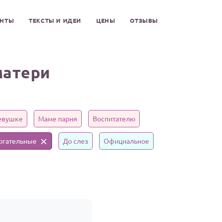
ЕНТЫ
ТЕКСТЫ И ИДЕИ
ЦЕНЫ
ОТЗЫВЫ
матери
евушке
Маме парня
Воспитателю
огательные
До слез
Официальное