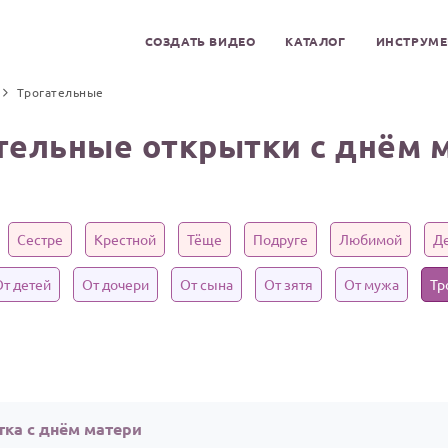
СОЗДАТЬ ВИДЕО
КАТАЛОГ
ИНСТРУМ
Трогательные
тельные открытки с днём 
Сестре
Крестной
Тёще
Подруге
Любимой
Д
От детей
От дочери
От сына
От зятя
От мужа
Тр
тка с днём матери