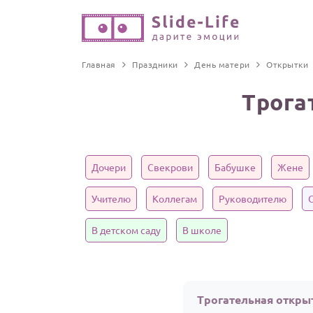
Главная
Праздники
День матери
Открытки
Трога
Дочери
Свекрови
Бабушке
Жене
Учителю
Коллегам
Руководителю
В детском саду
В школе
Трогательная откры