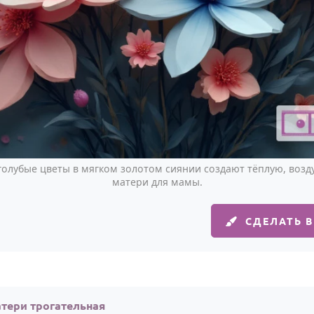
олубые цветы в мягком золотом сиянии создают тёплую, возд
матери для мамы.
СДЕЛАТЬ 
атери трогательная