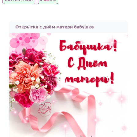
Годовщина свадьбы
Календарь праздников
Открытка с днём матери бабушке
КОМУ
Женщине
Мужчине
Маме
Папе
Детям
Все родственники
ПЕРСОНАЛЬНЫЕ
Пожелания
По именам