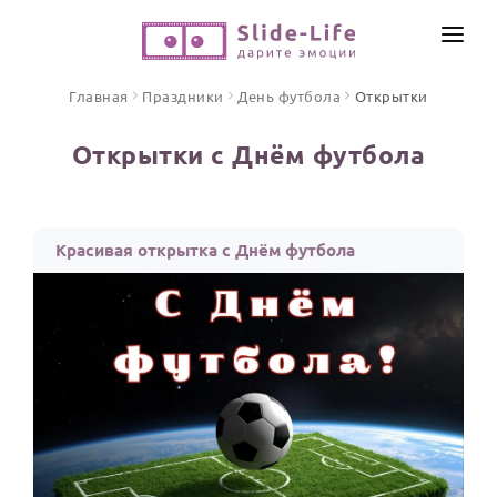
СОЗДАТЬ ВИДЕО
Главная
Праздники
День футбола
Открытки
КАТАЛОГ
Открытки с Днём футбола
ИНСТРУМЕНТЫ
ПО ФОРМАТУ
ТЕКСТЫ И ИДЕИ
Видео поздравления
Красивая открытка с Днём футбола
Песни поздравления
ЦЕНЫ
Открытки
ОТЗЫВЫ
Стихи и тексты
ПРАЗДНИКИ
С Днем рождения
Юбилей
Свадьба