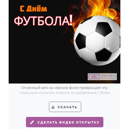
Огненный мяч на чёрном фоне превращает эту
стильную открытку в яркое поздравление с Днём
футбола.
СКАЧАТЬ
СДЕЛАТЬ ВИДЕО ОТКРЫТКУ