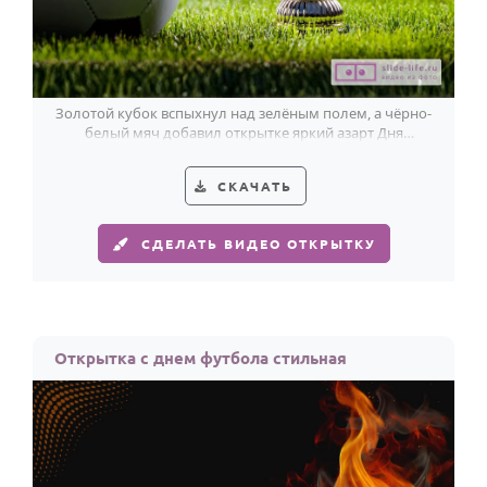
Золотой кубок вспыхнул над зелёным полем, а чёрно-
белый мяч добавил открытке яркий азарт Дня
футбола.
СКАЧАТЬ
СДЕЛАТЬ ВИДЕО ОТКРЫТКУ
Открытка с днем футбола стильная