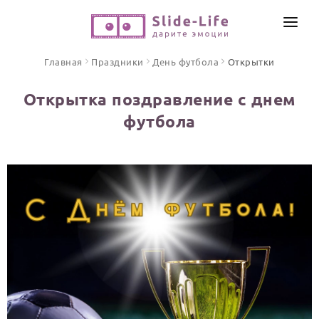
СОЗДАТЬ ВИДЕО
Главная
Праздники
День футбола
Открытки
КАТАЛОГ
Открытка поздравление с днем
ИНСТРУМЕНТЫ
футбола
ПО ФОРМАТУ
ТЕКСТЫ И ИДЕИ
Видео поздравления
Песни поздравления
ЦЕНЫ
Открытки
ОТЗЫВЫ
Стихи и тексты
ПРАЗДНИКИ
С Днем рождения
Юбилей
Свадьба