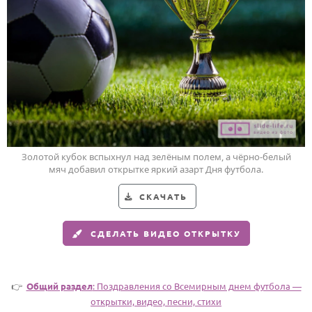
Годовщина свадьбы
Календарь праздников
КОМУ
Женщине
Мужчине
Маме
Золотой кубок вспыхнул над зелёным полем, а чёрно-белый
Папе
мяч добавил открытке яркий азарт Дня футбола.
Детям
СКАЧАТЬ
Все родственники
СДЕЛАТЬ ВИДЕО ОТКРЫТКУ
ПЕРСОНАЛЬНЫЕ
Пожелания
👉
Общий раздел
: Поздравления со Всемирным днем футбола —
По именам
открытки, видео, песни, стихи