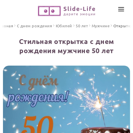
СОЗДАТЬ ВИДЕО
лавная
С днем рождения
Юбилей
50 лет
Мужчине
Открытки
КАТАЛОГ
Стильная открытка с днем
ИНСТРУМЕНТЫ
рождения мужчине 50 лет
ПО ФОРМАТУ
ТЕКСТЫ И ИДЕИ
Видео поздравления
Песни поздравления
ЦЕНЫ
Открытки
ОТЗЫВЫ
Стихи и тексты
ПРАЗДНИКИ
С Днем рождения
Юбилей
Свадьба