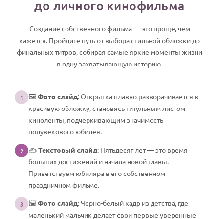
до личного кинофильма
Создание собственного фильма — это проще, чем
кажется. Пройдите путь от выбора стильной обложки до
финальных титров, собирая самые яркие моменты жизни
в одну захватывающую историю.
🖼️
Фото слайд
: Открытка плавно разворачивается в
1
красивую обложку, становясь титульным листом
киноленты, подчеркивающим значимость
полувекового юбилея.
✍️
Текстовый слайд
: Пятьдесят лет — это время
2
больших достижений и начала новой главы.
Приветствуем юбиляра в его собственном
праздничном фильме.
🖼️
Фото слайд
: Черно-белый кадр из детства, где
3
маленький мальчик делает свои первые уверенные