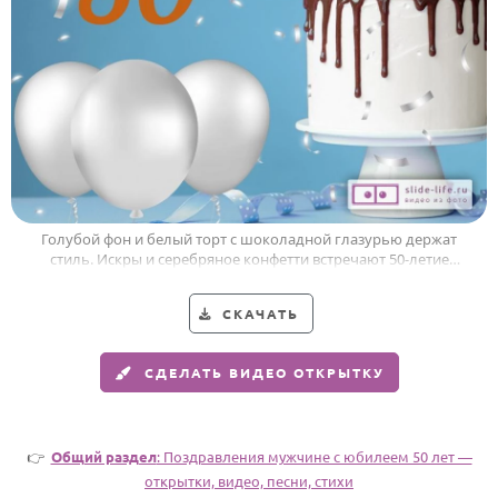
Годовщина свадьбы
Календарь праздников
КОМУ
Женщине
Мужчине
Маме
Голубой фон и белый торт с шоколадной глазурью держат
стиль. Искры и серебряное конфетти встречают 50-летие
Папе
мужчины.
Детям
СКАЧАТЬ
Все родственники
СДЕЛАТЬ ВИДЕО ОТКРЫТКУ
ПЕРСОНАЛЬНЫЕ
Пожелания
👉
Общий раздел
: Поздравления мужчине с юбилеем 50 лет —
По именам
открытки, видео, песни, стихи