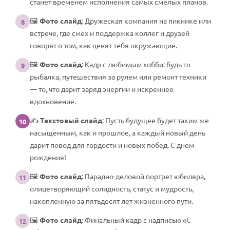
станет временем исполнения самых смелых планов.
🖼️
Фото слайд
: Дружеская компания на пикнике или
8
встрече, где смех и поддержка коллег и друзей
говорят о том, как ценят тебя окружающие.
🖼️
Фото слайд
: Кадр с любимым хобби: будь то
9
рыбалка, путешествия за рулем или ремонт техники
— то, что дарит заряд энергии и искреннее
вдохновение.
✍️
Текстовый слайд
: Пусть будущее будет таким же
10
насыщенным, как и прошлое, а каждый новый день
дарит повод для гордости и новых побед. С днем
рождения!
🖼️
Фото слайд
: Парадно-деловой портрет юбиляра,
11
олицетворяющий солидность, статус и мудрость,
накопленную за пятьдесят лет жизненного пути.
🖼️
Фото слайд
: Финальный кадр с надписью «С
12