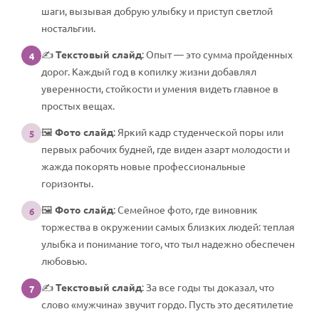
шаги, вызывая добрую улыбку и приступ светлой
ностальгии.
✍️
Текстовый слайд
: Опыт — это сумма пройденных
4
дорог. Каждый год в копилку жизни добавлял
уверенности, стойкости и умения видеть главное в
простых вещах.
🖼️
Фото слайд
: Яркий кадр студенческой поры или
5
первых рабочих будней, где виден азарт молодости и
жажда покорять новые профессиональные
горизонты.
🖼️
Фото слайд
: Семейное фото, где виновник
6
торжества в окружении самых близких людей: теплая
улыбка и понимание того, что тыл надежно обеспечен
любовью.
✍️
Текстовый слайд
: За все годы ты доказал, что
7
слово «мужчина» звучит гордо. Пусть это десятилетие