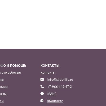
НФО И ПОМОЩЬ
КОНТАКТЫ
к это работает
Контакты
ны
info@slide-life.ru
зывы
+7-966-149-47-21
ксты
МАКС
еи
ВКонтакте