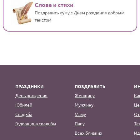
Слова и стихи
Поздравить куму с Днем рождения добрым
текстом
ПРАЗДНИКИ
ПОЗДРАВИТЬ
И
День рождения
Женщину
Ка
Юбилей
Мужчину
Це
Свадьба
Маму
От
Годовщина свадьбы
Папу
Те
Всех близких
Ид