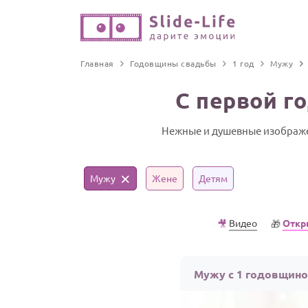
Главная
Годовщины свадьбы
1 год
Мужу
С первой г
Нежные и душевные изображе
Мужу
Жене
Детям
Видео
Откр
🎥
🎁
Мужу с 1 годовщино