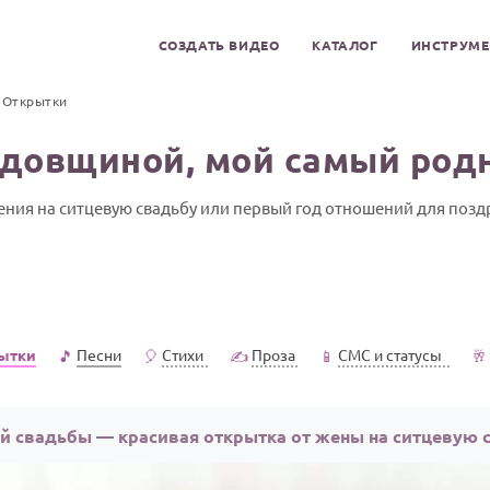
СОЗДАТЬ ВИДЕО
КАТАЛОГ
ИНСТРУМ
Открытки
одовщиной, мой самый род
ния на ситцевую свадьбу или первый год отношений для поз
ытки
Песни
Стихи
Проза
СМС и статусы
🎵
🎈
✍️
📱
🥂
й свадьбы — красивая открытка от жены на ситцевую 