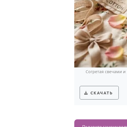
Согретая свечами и
СКАЧАТЬ
Подарите самому родн