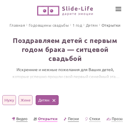
СОЗДАТЬ ВИДЕО
Главная
Годовщины свадьбы
1 год
Детям
Открытки
КАТАЛОГ
Поздравляем детей с первым
ИНСТРУМЕНТЫ
годом брака — ситцевой
ПО ФОРМАТУ
свадьбой
ТЕКСТЫ И ИДЕИ
Видео поздравления
Песни поздравления
Искренние и нежные пожелания для Ваших детей,
ЦЕНЫ
которые успешно прошли свой первый семейный этап
Открытки
ОТЗЫВЫ
длиной в один год.
Стихи и тексты
Мужу
Жене
Детям
ПРАЗДНИКИ
С Днем рождения
Видео
Открытки
Песни
Стихи
Проза
🎥
🎁
🎵
🎈
✍️
Юбилей
Свадьба