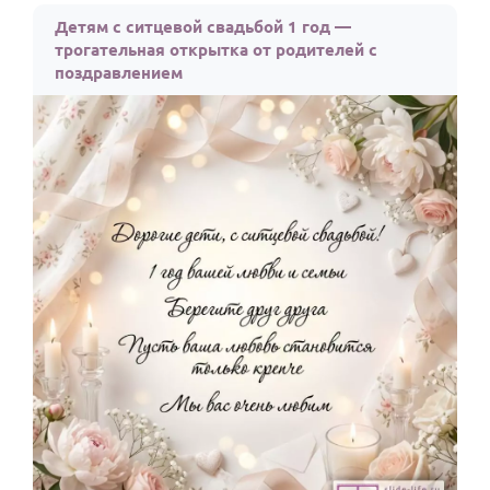
Детям с ситцевой свадьбой 1 год —
HOT
Выпускной
трогательная открытка от родителей с
Календарь праздников
поздравлением
КОМУ
Женщине
Мужчине
Маме
Папе
Детям
Все родственники
ПЕРСОНАЛЬНЫЕ
Пожелания
По именам