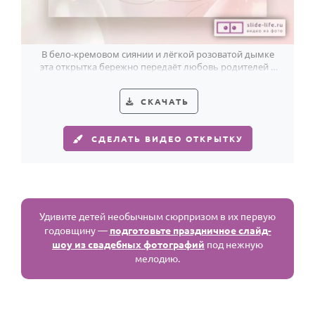
В бело-кремовом сиянии и лёгкой розоватой дымке
эта открытка бережно передаёт любовь родителей к
детям в день ситцевой свадьбы.
СКАЧАТЬ
СДЕЛАТЬ ВИДЕО ОТКРЫТКУ
Удивите детей необычным сюрпризом в их первую
годовщину —
подготовьте праздничное слайд-
шоу из свадебных фотографий
под нежную
мелодию.