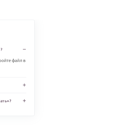
е?
ройте файл в
ать»?