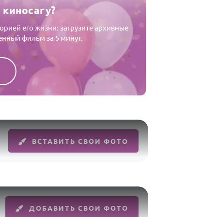
 киносагу?
орией его жизни: загрузите архивные
енный фильм за 5 минут.
ВСТАВИТЬ СВОИ ФОТО
ДОБАВИТЬ СВОИ ФОТО