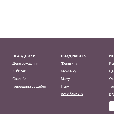
ПРАЗДНИКИ
ПОЗДРАВИТЬ
И
День рождения
Женщину
Ка
Юбилей
Мужчину
Це
Свадьба
Маму
От
Годовщина свадьбы
Папу
Те
Всех близких
Ид