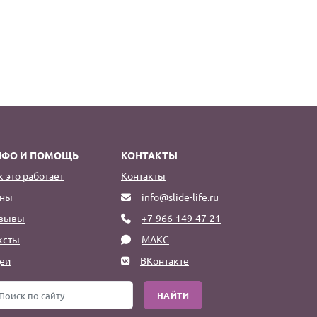
НФО И ПОМОЩЬ
КОНТАКТЫ
к это работает
Контакты
ны
info@slide-life.ru
зывы
+7-966-149-47-21
ксты
МАКС
еи
ВКонтакте
НАЙТИ