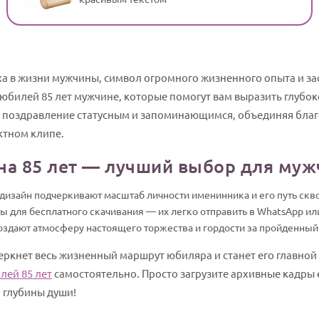
еха в жизни мужчины, символ огромного жизненного опыта и з
юбилей 85 лет мужчине, которые помогут вам выразить глубоко
ь поздравление статусным и запоминающимся, объединяя благ
ктном клипе.
на 85 лет — лучший выбор для муж
изайн подчеркивают масштаб личности именинника и его путь скво
 для бесплатного скачивания — их легко отправить в WhatsApp или
оздают атмосферу настоящего торжества и гордости за пройденный 
еркнет весь жизненный маршрут юбиляра и станет его главной
лей 85 лет
самостоятельно. Просто загрузите архивные кадры 
 глубины души!