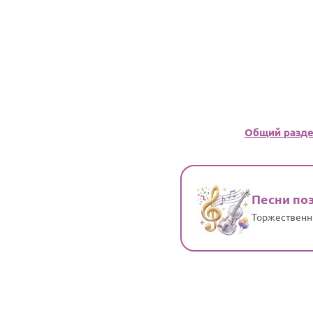
Общий разд
Песни по
Торжественны