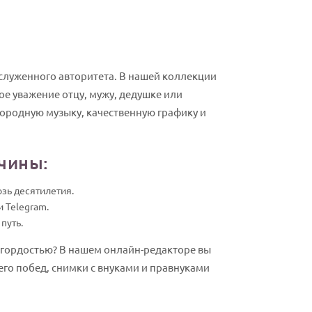
аслуженного авторитета. В нашей коллекции
е уважение отцу, мужу, дедушке или
ородную музыку, качественную графику и
чины:
зь десятилетия.
 Telegram.
путь.
 гордостью? В нашем онлайн-редакторе вы
его побед, снимки с внуками и правнуками