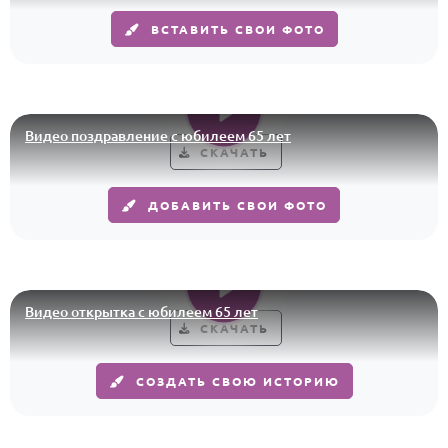
ВСТАВИТЬ СВОИ ФОТО
Годовщина свадьбы
Календарь праздников
КОМУ
Видео поздравление с юбилеем 65 лет
Женщине
СКАЧАТЬ
Мужчине
ДОБАВИТЬ СВОИ ФОТО
Маме
Папе
Детям
Все родственники
Видео открытка с юбилеем 65 лет
СКАЧАТЬ
ПЕРСОНАЛЬНЫЕ
СОЗДАТЬ СВОЮ ИСТОРИЮ
Пожелания
По именам