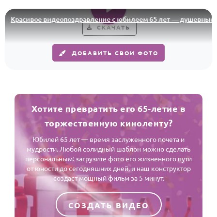
По годам
Красивое видеопоздравление с юбилеем 65 лет — душевные 
СКАЧАТЬ
ДОБАВИТЬ СВОИ ФОТО
Хотите превратить его 65-летие в
торжественную киноленту?
Юбилей 65 лет — время заслуженного почета и
мудрости. Любой солидный шаблон можно сделать
персональным: загрузите фото его жизненного пути
от юности до сегодняшних дней, и наш конструктор
создаст мощный фильм за 5 минут.
СОЗДАТЬ ВИДЕО