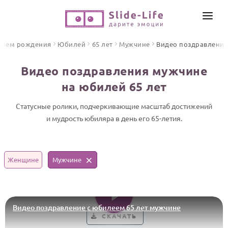
СОЗДАТЬ ВИДЕО
днем рождения
Юбилей
65 лет
Мужчине
Видео поздравления
КАТАЛОГ
Видео поздравления мужчине
ИНСТРУМЕНТЫ
на юбилей 65 лет
ПО ФОРМАТУ
ТЕКСТЫ И ИДЕИ
Видео поздравления
Статусные ролики, подчеркивающие масштаб достижений
и мудрость юбиляра в день его 65-летия.
Песни поздравления
ЦЕНЫ
Открытки
ОТЗЫВЫ
Стихи и тексты
Женщине
Мужчине
ПРАЗДНИКИ
С Днем рождения
Видео поздравление с юбилеем 65 лет мужчине
Юбилей
СКАЧАТЬ
Свадьба