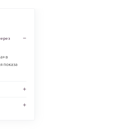
через
а» в
я показа