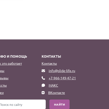
НФО И ПОМОЩЬ
КОНТАКТЫ
к это работает
Контакты
ны
info@slide-life.ru
зывы
+7-966-149-47-21
ксты
МАКС
еи
ВКонтакте
НАЙТИ