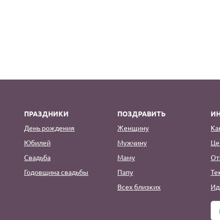
ПРАЗДНИКИ
ПОЗДРАВИТЬ
И
День рождения
Женщину
Ка
Юбилей
Мужчину
Це
Свадьба
Маму
От
Годовщина свадьбы
Папу
Те
Всех близких
Ид