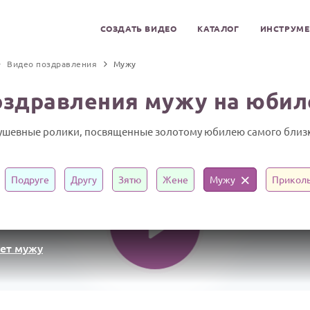
СОЗДАТЬ ВИДЕО
КАТАЛОГ
ИНСТРУМ
Видео поздравления
Мужу
оздравления мужу на юбиле
душевные ролики, посвященные золотому юбилею самого близк
Подруге
Другу
Зятю
Жене
Мужу
Прикол
лет мужу