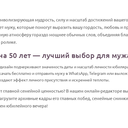
имволизирующая мудрость, силу и масштаб достижений вашего
т мужу, которые помогут выразить вашу гордость, любовь и пр
ную атмосферу гораздо мощнее обычных слов, объединяя бл
 ролике.
на 50 лет — лучший выбор для муж
изайн подчеркивают значимость даты и масштаб личности юбиляра
ачать бесплатно и отправить мужу в WhatsApp, Telegram или вылож
оздают эффект личного присутствия и искренней теплоты.
ет главной семейной ценностью? В нашем онлайн-редакторе в
агрузите архивные кадры его главных побед, семейные снимки 
ием юбилейного вечера!