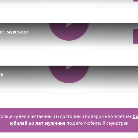
лет мужчине
не
стоящему величественный и достойный подарок на 50-летие?
Со
юбилей 50 лет мужчине
под его любимый саундтрек