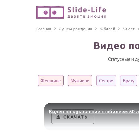
Главная
С днем рождения
Юбилей
50 лет
Видео п
Статусные и 
Женщине
Мужчине
Сестре
Брату
Видео поздравление с юбилеем 50 
СКАЧАТЬ