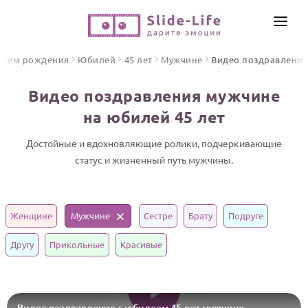
СОЗДАТЬ ВИДЕО
днем рождения
Юбилей
45 лет
Мужчине
Видео поздравления
КАТАЛОГ
Видео поздравления мужчине
ИНСТРУМЕНТЫ
на юбилей 45 лет
ПО ФОРМАТУ
ТЕКСТЫ И ИДЕИ
Видео поздравления
Достойные и вдохновляющие ролики, подчеркивающие
статус и жизненный путь мужчины.
Песни поздравления
ЦЕНЫ
Открытки
ОТЗЫВЫ
Стихи и тексты
Женщине
Мужчине
Сестре
Брату
Подруге
ПРАЗДНИКИ
Другу
Прикольные
Красивые
С Днем рождения
Юбилей
Свадьба
Видео поздравление с юбилеем 45 лет мужчине