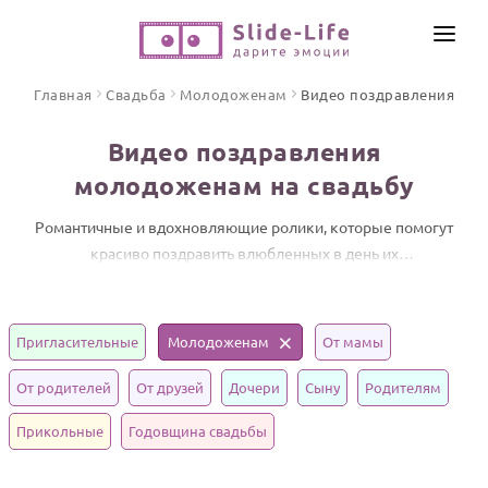
СОЗДАТЬ ВИДЕО
Главная
Свадьба
Молодоженам
Видео поздравления
КАТАЛОГ
Видео поздравления
ИНСТРУМЕНТЫ
молодоженам на свадьбу
ПО ФОРМАТУ
ТЕКСТЫ И ИДЕИ
Видео поздравления
Романтичные и вдохновляющие ролики, которые помогут
красиво поздравить влюбленных в день их
Песни поздравления
ЦЕНЫ
бракосочетания.
Открытки
ОТЗЫВЫ
Стихи и тексты
Пригласительные
Молодоженам
От мамы
ПРАЗДНИКИ
От родителей
От друзей
Дочери
Сыну
Родителям
С Днем рождения
Прикольные
Годовщина свадьбы
Юбилей
Свадьба