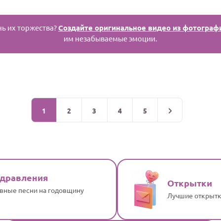
нь их торжества?
Создайте оригинальное видео из фотограф
им незабываемые эмоции.
1
2
3
4
5
здравления
Открытки
вные песни на годовщину
Лучшие открытк