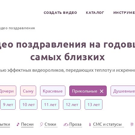
СОЗДАТЬ ВИДЕО
КАТАЛОГ
ИНСТРУМ
идео поздравления
ео поздравления на годо
самых близких
ью эффектных видеороликов, передающих теплоту и искренно
Дочери
Сыну
Красивые
Прикольные
Душевные
9 лет
10 лет
11 лет
12 лет
13 лет
ытки
Песни
Стихи
Проза
СМС и статусы
🎵
🎈
✍️
📱
🥂