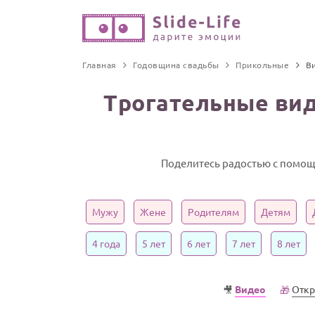
Главная
Годовщина свадьбы
Прикольные
В
Трогательные вид
Поделитесь радостью с помощ
Мужу
Жене
Родителям
Детям
4 года
5 лет
6 лет
7 лет
8 лет
Видео
Откр
🎥
🎁