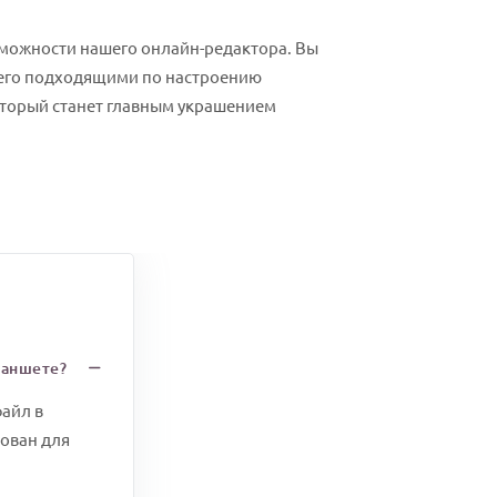
можности нашего онлайн-редактора. Вы
 его подходящими по настроению
оторый станет главным украшением
ланшете?
файл в
рован для