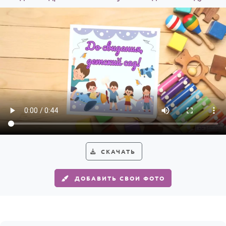
HOT
Выпускной
Календарь праздников
КОМУ
Женщине
Мужчине
Маме
Папе
Детям
СКАЧАТЬ
Все родственники
ДОБАВИТЬ СВОИ ФОТО
ПЕРСОНАЛЬНЫЕ
Пожелания
По именам