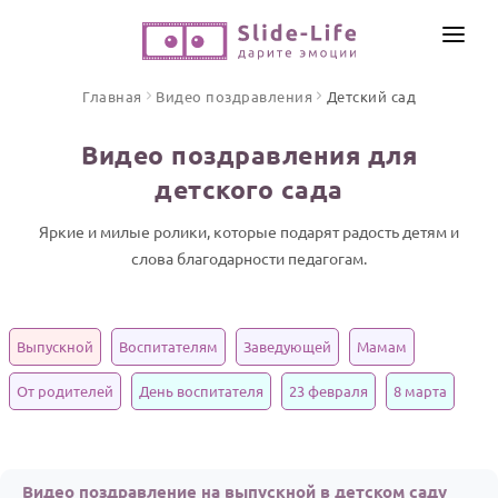
СОЗДАТЬ ВИДЕО
Главная
Видео поздравления
Детский сад
КАТАЛОГ
Видео поздравления для
ИНСТРУМЕНТЫ
детского сада
ПО ФОРМАТУ
ТЕКСТЫ И ИДЕИ
Видео поздравления
Яркие и милые ролики, которые подарят радость детям и
слова благодарности педагогам.
Песни поздравления
ЦЕНЫ
Открытки
ОТЗЫВЫ
Стихи и тексты
Выпускной
Воспитателям
Заведующей
Мамам
ПРАЗДНИКИ
От родителей
День воспитателя
23 февраля
8 марта
С Днем рождения
Юбилей
Видео поздравление на выпускной в детском саду
Свадьба