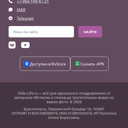
+7-966-149-47-21
MAX
Telegram
НАЙТИ
Доступно в RuStore
Скачать .APK
Slide-Life.ru
— всё для идеального поздравления: от
авторских ИИ-песен и стихов до трогательных видео из
ваших фото. © 2026
Красногорск
,
Павшинский бульвар 16,
143401
ОГРНИП 314501208500019, ИНН 613801024474, ИП Путилина
Елена Борисовна.