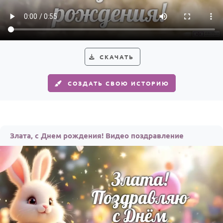
HOT
Выпускной
Календарь праздников
КОМУ
СКАЧАТЬ
Женщине
СОЗДАТЬ СВОЮ ИСТОРИЮ
Мужчине
Маме
Папе
Злата, с Днем рождения! Видео поздравление
Детям
Все родственники
ПЕРСОНАЛЬНЫЕ
Пожелания
По именам