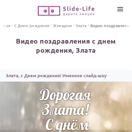
СОЗДАТЬ ВИДЕО
авная
С Днем рождения
Женщине
Злата
Видео поздравления
КАТАЛОГ
Видео поздравления с днем
ИНСТРУМЕНТЫ
рождения, Злата
ПО ФОРМАТУ
ТЕКСТЫ И ИДЕИ
Видео поздравления
Песни поздравления
ЦЕНЫ
Злата, с Днем рождения! Именное слайд-шоу
Открытки
ОТЗЫВЫ
Стихи и тексты
ПРАЗДНИКИ
С Днем рождения
Юбилей
Свадьба