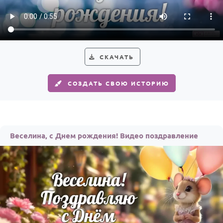
Годовщина свадьбы
Календарь праздников
КОМУ
СКАЧАТЬ
Женщине
СОЗДАТЬ СВОЮ ИСТОРИЮ
Мужчине
Маме
Папе
Веселина, с Днем рождения! Видео поздравление
Детям
Все родственники
ПЕРСОНАЛЬНЫЕ
Пожелания
По именам