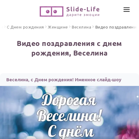
СОЗДАТЬ ВИДЕО
ая
С Днем рождения
Женщине
Веселина
Видео поздравления
КАТАЛОГ
Видео поздравления с днем
ИНСТРУМЕНТЫ
рождения, Веселина
ПО ФОРМАТУ
ТЕКСТЫ И ИДЕИ
Видео поздравления
Песни поздравления
ЦЕНЫ
Веселина, с Днем рождения! Именное слайд-шоу
Открытки
ОТЗЫВЫ
Стихи и тексты
ПРАЗДНИКИ
С Днем рождения
Юбилей
Свадьба