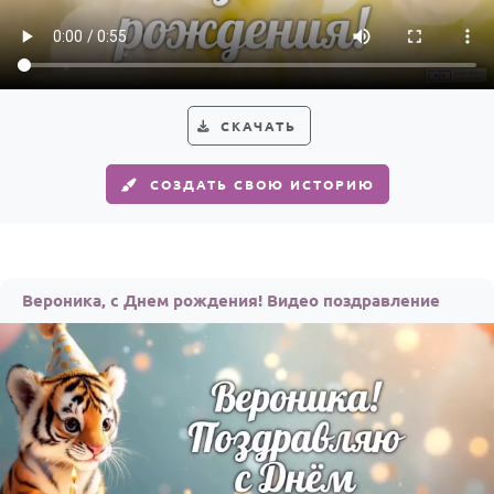
Годовщина свадьбы
Календарь праздников
КОМУ
СКАЧАТЬ
Женщине
СОЗДАТЬ СВОЮ ИСТОРИЮ
Мужчине
Маме
Папе
Вероника, с Днем рождения! Видео поздравление
Детям
Все родственники
ПЕРСОНАЛЬНЫЕ
Пожелания
По именам