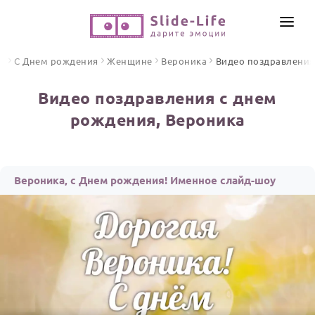
СОЗДАТЬ ВИДЕО
ая
С Днем рождения
Женщине
Вероника
Видео поздравления
КАТАЛОГ
Видео поздравления с днем
ИНСТРУМЕНТЫ
рождения, Вероника
ПО ФОРМАТУ
ТЕКСТЫ И ИДЕИ
Видео поздравления
Песни поздравления
ЦЕНЫ
Вероника, с Днем рождения! Именное слайд-шоу
Открытки
ОТЗЫВЫ
Стихи и тексты
ПРАЗДНИКИ
С Днем рождения
Юбилей
Свадьба