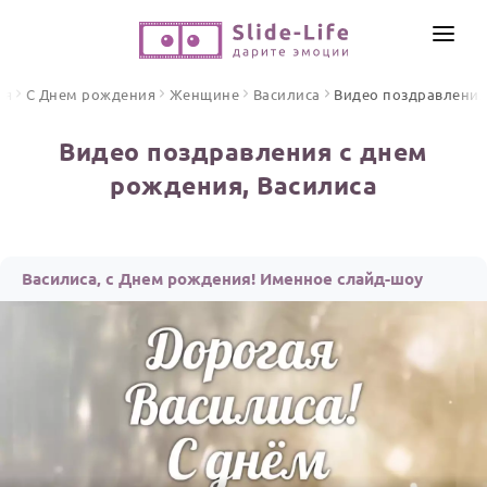
СОЗДАТЬ ВИДЕО
ая
С Днем рождения
Женщине
Василиса
Видео поздравлени
КАТАЛОГ
Видео поздравления с днем
ИНСТРУМЕНТЫ
рождения, Василиса
ПО ФОРМАТУ
ТЕКСТЫ И ИДЕИ
Видео поздравления
Песни поздравления
ЦЕНЫ
Василиса, с Днем рождения! Именное слайд-шоу
Открытки
ОТЗЫВЫ
Стихи и тексты
ПРАЗДНИКИ
С Днем рождения
Юбилей
Свадьба