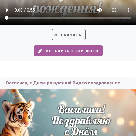
Годовщина свадьбы
Календарь праздников
КОМУ
СКАЧАТЬ
Женщине
ВСТАВИТЬ СВОИ ФОТО
Мужчине
Маме
Папе
Василиса, с Днем рождения! Видео поздравление
Детям
Все родственники
ПЕРСОНАЛЬНЫЕ
Пожелания
По именам