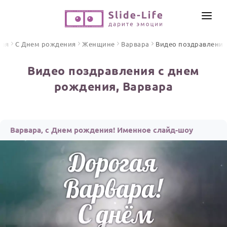
СОЗДАТЬ ВИДЕО
ная
С Днем рождения
Женщине
Варвара
Видео поздравления
КАТАЛОГ
Видео поздравления с днем
ИНСТРУМЕНТЫ
рождения, Варвара
ПО ФОРМАТУ
ТЕКСТЫ И ИДЕИ
Видео поздравления
Песни поздравления
ЦЕНЫ
Варвара, с Днем рождения! Именное слайд-шоу
Открытки
ОТЗЫВЫ
Стихи и тексты
ПРАЗДНИКИ
С Днем рождения
Юбилей
Свадьба