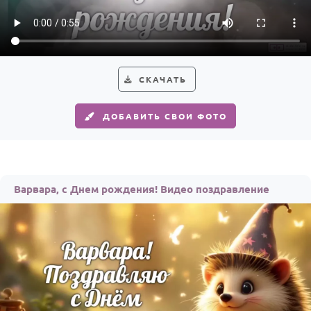
Годовщина свадьбы
Календарь праздников
КОМУ
СКАЧАТЬ
Женщине
ДОБАВИТЬ СВОИ ФОТО
Мужчине
Маме
Папе
Варвара, с Днем рождения! Видео поздравление
Детям
Все родственники
ПЕРСОНАЛЬНЫЕ
Пожелания
По именам