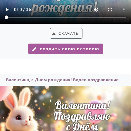
Годовщина свадьбы
Календарь праздников
КОМУ
СКАЧАТЬ
Женщине
СОЗДАТЬ СВОЮ ИСТОРИЮ
Мужчине
Маме
Папе
Валентина, с Днем рождения! Видео поздравление
Детям
Все родственники
ПЕРСОНАЛЬНЫЕ
Пожелания
По именам