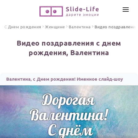
СОЗДАТЬ ВИДЕО
я
С Днем рождения
Женщине
Валентина
Видео поздравления
КАТАЛОГ
Видео поздравления с днем
ИНСТРУМЕНТЫ
рождения, Валентина
ПО ФОРМАТУ
ТЕКСТЫ И ИДЕИ
Видео поздравления
Песни поздравления
ЦЕНЫ
Валентина, с Днем рождения! Именное слайд-шоу
Открытки
ОТЗЫВЫ
Стихи и тексты
ПРАЗДНИКИ
С Днем рождения
Юбилей
Свадьба