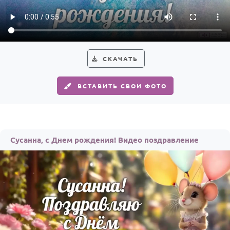
Годовщина свадьбы
Календарь праздников
КОМУ
СКАЧАТЬ
Женщине
ВСТАВИТЬ СВОИ ФОТО
Мужчине
Маме
Папе
Сусанна, с Днем рождения! Видео поздравление
Детям
Все родственники
ПЕРСОНАЛЬНЫЕ
Пожелания
По именам