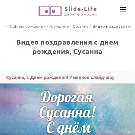
СОЗДАТЬ ВИДЕО
ная
С Днем рождения
Женщине
Сусанна
Видео поздравления
КАТАЛОГ
Видео поздравления с днем
ИНСТРУМЕНТЫ
рождения, Сусанна
ПО ФОРМАТУ
ТЕКСТЫ И ИДЕИ
Видео поздравления
Песни поздравления
ЦЕНЫ
Сусанна, с Днем рождения! Именное слайд-шоу
Открытки
ОТЗЫВЫ
Стихи и тексты
ПРАЗДНИКИ
С Днем рождения
Юбилей
Свадьба