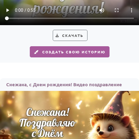
HOT
Выпускной
Календарь праздников
КОМУ
СКАЧАТЬ
Женщине
СОЗДАТЬ СВОЮ ИСТОРИЮ
Мужчине
Маме
Папе
Снежана, с Днем рождения! Видео поздравление
Детям
Все родственники
ПЕРСОНАЛЬНЫЕ
Пожелания
По именам