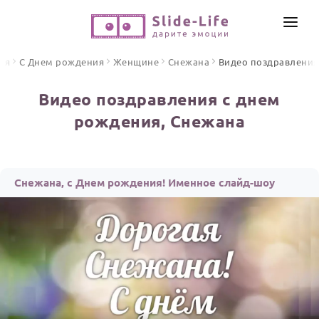
СОЗДАТЬ ВИДЕО
ая
С Днем рождения
Женщине
Снежана
Видео поздравления
КАТАЛОГ
Видео поздравления с днем
ИНСТРУМЕНТЫ
рождения, Снежана
ПО ФОРМАТУ
ТЕКСТЫ И ИДЕИ
Видео поздравления
Песни поздравления
ЦЕНЫ
Снежана, с Днем рождения! Именное слайд-шоу
Открытки
ОТЗЫВЫ
Стихи и тексты
ПРАЗДНИКИ
С Днем рождения
Юбилей
Свадьба