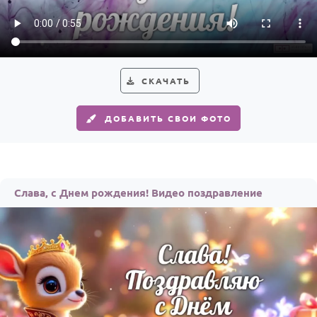
Годовщина свадьбы
Календарь праздников
КОМУ
СКАЧАТЬ
Женщине
ДОБАВИТЬ СВОИ ФОТО
Мужчине
Маме
Папе
Слава, с Днем рождения! Видео поздравление
Детям
Все родственники
ПЕРСОНАЛЬНЫЕ
Пожелания
По именам