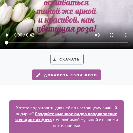
СКАЧАТЬ
ДОБАВИТЬ СВОИ ФОТО
Хотите подготовить для неё по-настоящему личный
подарок?
Создайте именное видео поздравление
женщине из фото
с её любимой музыкой и вашими
пожеланиями