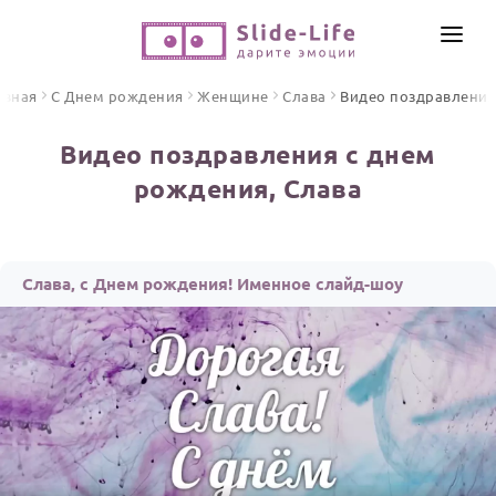
СОЗДАТЬ ВИДЕО
авная
С Днем рождения
Женщине
Слава
Видео поздравления
КАТАЛОГ
Видео поздравления с днем
ИНСТРУМЕНТЫ
рождения, Слава
ПО ФОРМАТУ
ТЕКСТЫ И ИДЕИ
Видео поздравления
Песни поздравления
ЦЕНЫ
Слава, с Днем рождения! Именное слайд-шоу
Открытки
ОТЗЫВЫ
Стихи и тексты
ПРАЗДНИКИ
С Днем рождения
Юбилей
Свадьба