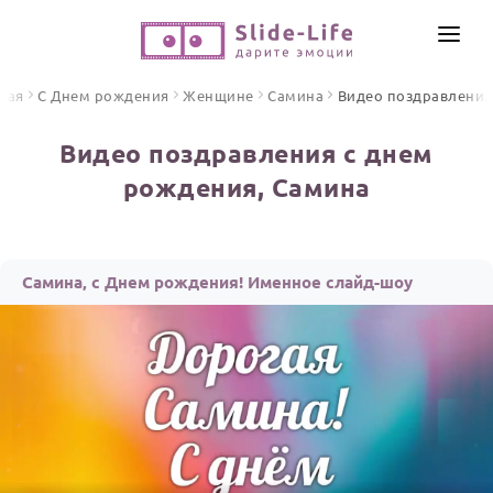
СОЗДАТЬ ВИДЕО
ная
С Днем рождения
Женщине
Самина
Видео поздравления
КАТАЛОГ
Видео поздравления с днем
ИНСТРУМЕНТЫ
рождения, Самина
ПО ФОРМАТУ
ТЕКСТЫ И ИДЕИ
Видео поздравления
Песни поздравления
ЦЕНЫ
Самина, с Днем рождения! Именное слайд-шоу
Открытки
ОТЗЫВЫ
Стихи и тексты
ПРАЗДНИКИ
С Днем рождения
Юбилей
Свадьба