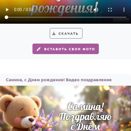
Годовщина свадьбы
Календарь праздников
КОМУ
СКАЧАТЬ
Женщине
ВСТАВИТЬ СВОИ ФОТО
Мужчине
Маме
Папе
Самина, с Днем рождения! Видео поздравление
Детям
Все родственники
ПЕРСОНАЛЬНЫЕ
Пожелания
По именам