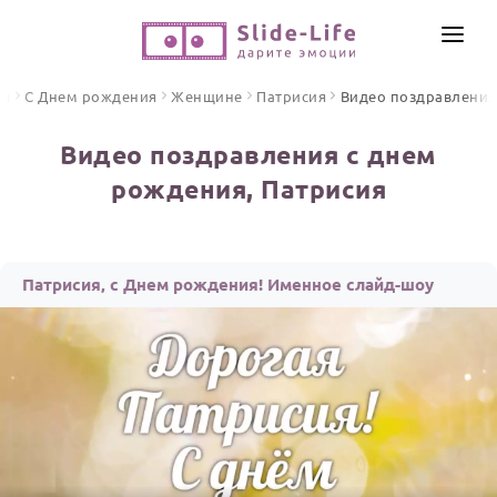
СОЗДАТЬ ВИДЕО
ая
С Днем рождения
Женщине
Патрисия
Видео поздравления
КАТАЛОГ
Видео поздравления с днем
ИНСТРУМЕНТЫ
рождения, Патрисия
ПО ФОРМАТУ
ТЕКСТЫ И ИДЕИ
Видео поздравления
Песни поздравления
ЦЕНЫ
Патрисия, с Днем рождения! Именное слайд-шоу
Открытки
ОТЗЫВЫ
Стихи и тексты
ПРАЗДНИКИ
С Днем рождения
Юбилей
Свадьба