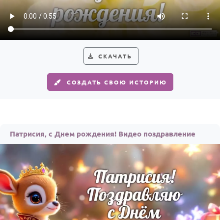
Годовщина свадьбы
Календарь праздников
КОМУ
СКАЧАТЬ
Женщине
СОЗДАТЬ СВОЮ ИСТОРИЮ
Мужчине
Маме
Папе
Патрисия, с Днем рождения! Видео поздравление
Детям
Все родственники
ПЕРСОНАЛЬНЫЕ
Пожелания
По именам