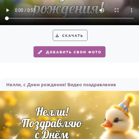
Годовщина свадьбы
Календарь праздников
КОМУ
СКАЧАТЬ
Женщине
ДОБАВИТЬ СВОИ ФОТО
Мужчине
Маме
Папе
Нелли, с Днем рождения! Видео поздравление
Детям
Все родственники
ПЕРСОНАЛЬНЫЕ
Пожелания
По именам