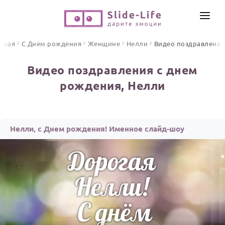
СОЗДАТЬ ВИДЕО
вная
С Днем рождения
Женщине
Нелли
Видео поздравления
КАТАЛОГ
Видео поздравления с днем
ИНСТРУМЕНТЫ
рождения, Нелли
ПО ФОРМАТУ
ТЕКСТЫ И ИДЕИ
Видео поздравления
Песни поздравления
ЦЕНЫ
Нелли, с Днем рождения! Именное слайд-шоу
Открытки
ОТЗЫВЫ
Стихи и тексты
ПРАЗДНИКИ
С Днем рождения
Юбилей
Свадьба