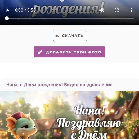
Годовщина свадьбы
Календарь праздников
КОМУ
СКАЧАТЬ
Женщине
ДОБАВИТЬ СВОИ ФОТО
Мужчине
Маме
Папе
Нана, с Днем рождения! Видео поздравление
Детям
Все родственники
ПЕРСОНАЛЬНЫЕ
Пожелания
По именам