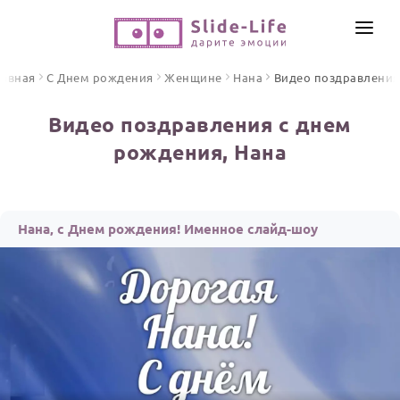
СОЗДАТЬ ВИДЕО
лавная
С Днем рождения
Женщине
Нана
Видео поздравления
КАТАЛОГ
Видео поздравления с днем
ИНСТРУМЕНТЫ
рождения, Нана
ПО ФОРМАТУ
ТЕКСТЫ И ИДЕИ
Видео поздравления
Песни поздравления
ЦЕНЫ
Нана, с Днем рождения! Именное слайд-шоу
Открытки
ОТЗЫВЫ
Стихи и тексты
ПРАЗДНИКИ
С Днем рождения
Юбилей
Свадьба