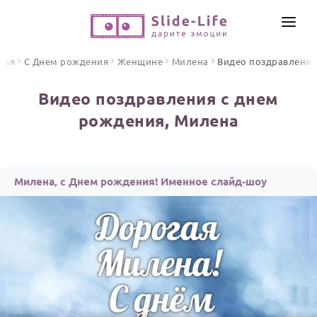
СОЗДАТЬ ВИДЕО
ная
С Днем рождения
Женщине
Милена
Видео поздравлени
КАТАЛОГ
Видео поздравления с днем
ИНСТРУМЕНТЫ
рождения, Милена
ПО ФОРМАТУ
ТЕКСТЫ И ИДЕИ
Видео поздравления
Песни поздравления
ЦЕНЫ
Милена, с Днем рождения! Именное слайд-шоу
Открытки
ОТЗЫВЫ
Стихи и тексты
ПРАЗДНИКИ
С Днем рождения
Юбилей
Свадьба