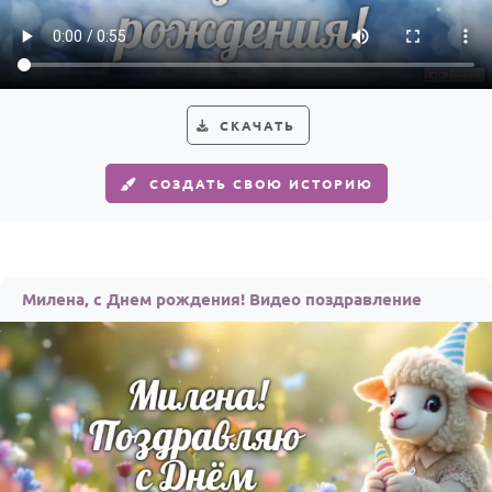
Годовщина свадьбы
Календарь праздников
КОМУ
СКАЧАТЬ
Женщине
СОЗДАТЬ СВОЮ ИСТОРИЮ
Мужчине
Маме
Папе
Милена, с Днем рождения! Видео поздравление
Детям
Все родственники
ПЕРСОНАЛЬНЫЕ
Пожелания
По именам