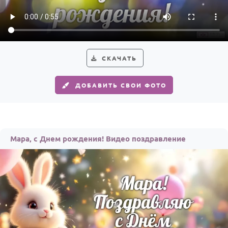
Годовщина свадьбы
Календарь праздников
КОМУ
СКАЧАТЬ
Женщине
ДОБАВИТЬ СВОИ ФОТО
Мужчине
Маме
Папе
Мара, с Днем рождения! Видео поздравление
Детям
Все родственники
ПЕРСОНАЛЬНЫЕ
Пожелания
По именам