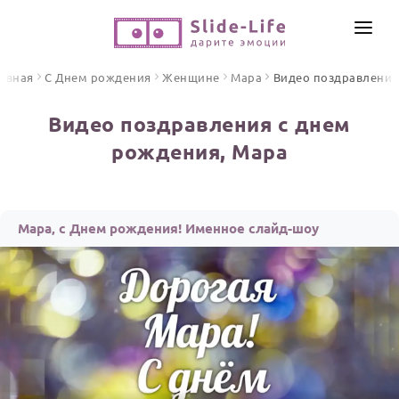
СОЗДАТЬ ВИДЕО
авная
С Днем рождения
Женщине
Мара
Видео поздравления
КАТАЛОГ
Видео поздравления с днем
ИНСТРУМЕНТЫ
рождения, Мара
ПО ФОРМАТУ
ТЕКСТЫ И ИДЕИ
Видео поздравления
Песни поздравления
ЦЕНЫ
Мара, с Днем рождения! Именное слайд-шоу
Открытки
ОТЗЫВЫ
Стихи и тексты
ПРАЗДНИКИ
С Днем рождения
Юбилей
Свадьба