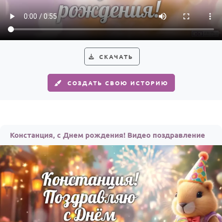
Годовщина свадьбы
Календарь праздников
КОМУ
СКАЧАТЬ
Женщине
СОЗДАТЬ СВОЮ ИСТОРИЮ
Мужчине
Маме
Папе
Констанция, с Днем рождения! Видео поздравление
Детям
Все родственники
ПЕРСОНАЛЬНЫЕ
Пожелания
По именам