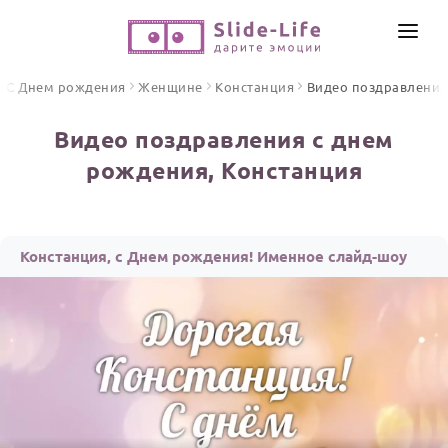
СОЗДАТЬ ВИДЕО
С Днем рождения
Женщине
Констанция
Видео поздравления
КАТАЛОГ
Видео поздравления с днем
ИНСТРУМЕНТЫ
рождения, Констанция
ПО ФОРМАТУ
ТЕКСТЫ И ИДЕИ
Видео поздравления
Песни поздравления
ЦЕНЫ
Констанция, с Днем рождения! Именное слайд-шоу
Открытки
ОТЗЫВЫ
Стихи и тексты
ПРАЗДНИКИ
С Днем рождения
Юбилей
Свадьба