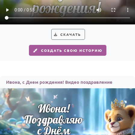
Годовщина свадьбы
Календарь праздников
КОМУ
СКАЧАТЬ
Женщине
СОЗДАТЬ СВОЮ ИСТОРИЮ
Мужчине
Маме
Папе
Ивона, с Днем рождения! Видео поздравление
Детям
Все родственники
ПЕРСОНАЛЬНЫЕ
Пожелания
По именам