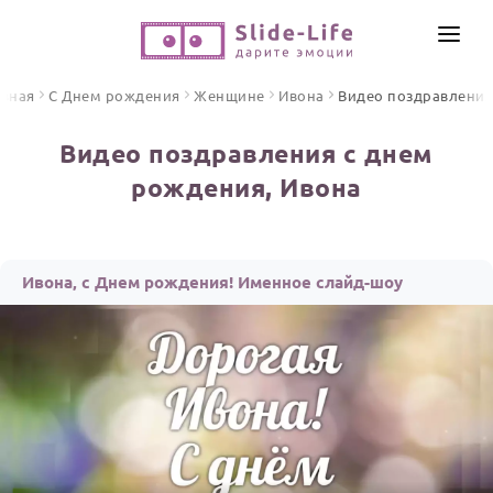
СОЗДАТЬ ВИДЕО
авная
С Днем рождения
Женщине
Ивона
Видео поздравления
КАТАЛОГ
Видео поздравления с днем
ИНСТРУМЕНТЫ
рождения, Ивона
ПО ФОРМАТУ
ТЕКСТЫ И ИДЕИ
Видео поздравления
Песни поздравления
ЦЕНЫ
Ивона, с Днем рождения! Именное слайд-шоу
Открытки
ОТЗЫВЫ
Стихи и тексты
ПРАЗДНИКИ
С Днем рождения
Юбилей
Свадьба