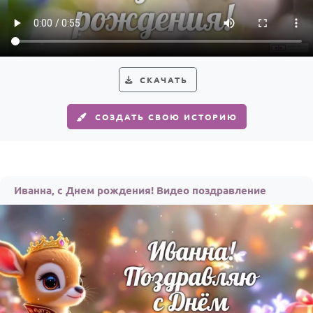
Годовщина свадьбы
Календарь праздников
КОМУ
СКАЧАТЬ
Женщине
СОЗДАТЬ СВОЮ ИСТОРИЮ
Мужчине
Маме
Папе
Иванна, с Днем рождения! Видео поздравление
Детям
Все родственники
ПЕРСОНАЛЬНЫЕ
Пожелания
По именам