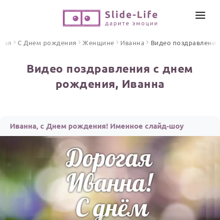
СОЗДАТЬ ВИДЕО
вная
С Днем рождения
Женщине
Иванна
Видео поздравления
КАТАЛОГ
Видео поздравления с днем
ИНСТРУМЕНТЫ
рождения, Иванна
ПО ФОРМАТУ
ТЕКСТЫ И ИДЕИ
Видео поздравления
Песни поздравления
ЦЕНЫ
Иванна, с Днем рождения! Именное слайд-шоу
Открытки
ОТЗЫВЫ
Стихи и тексты
ПРАЗДНИКИ
С Днем рождения
Юбилей
Свадьба