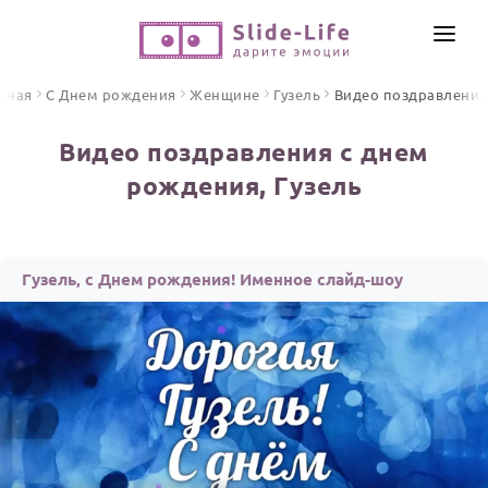
СОЗДАТЬ ВИДЕО
вная
С Днем рождения
Женщине
Гузель
Видео поздравления
КАТАЛОГ
Видео поздравления с днем
ИНСТРУМЕНТЫ
рождения, Гузель
ПО ФОРМАТУ
ТЕКСТЫ И ИДЕИ
Видео поздравления
Песни поздравления
ЦЕНЫ
Гузель, с Днем рождения! Именное слайд-шоу
Открытки
ОТЗЫВЫ
Стихи и тексты
ПРАЗДНИКИ
С Днем рождения
Юбилей
Свадьба