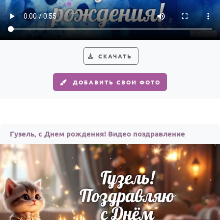
Годовщина свадьбы
Календарь праздников
КОМУ
СКАЧАТЬ
Женщине
ДОБАВИТЬ СВОИ ФОТО
Мужчине
Маме
Папе
Гузель, с Днем рождения! Видео поздравление
Детям
Все родственники
ПЕРСОНАЛЬНЫЕ
Пожелания
По именам