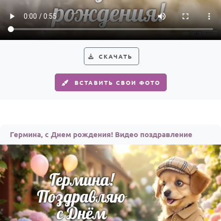
Годовщина свадьбы
Календарь праздников
КОМУ
СКАЧАТЬ
Женщине
ВСТАВИТЬ СВОИ ФОТО
Мужчине
Маме
Папе
Гермина, с Днем рождения! Видео поздравление
Детям
Все родственники
ПЕРСОНАЛЬНЫЕ
Пожелания
По именам