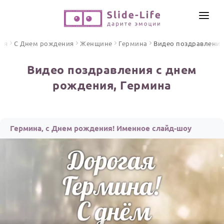
СОЗДАТЬ ВИДЕО
ная
С Днем рождения
Женщине
Гермина
Видео поздравления
КАТАЛОГ
Видео поздравления с днем
ИНСТРУМЕНТЫ
рождения, Гермина
ПО ФОРМАТУ
ТЕКСТЫ И ИДЕИ
Видео поздравления
Песни поздравления
ЦЕНЫ
Гермина, с Днем рождения! Именное слайд-шоу
Открытки
ОТЗЫВЫ
Стихи и тексты
ПРАЗДНИКИ
С Днем рождения
Юбилей
Свадьба