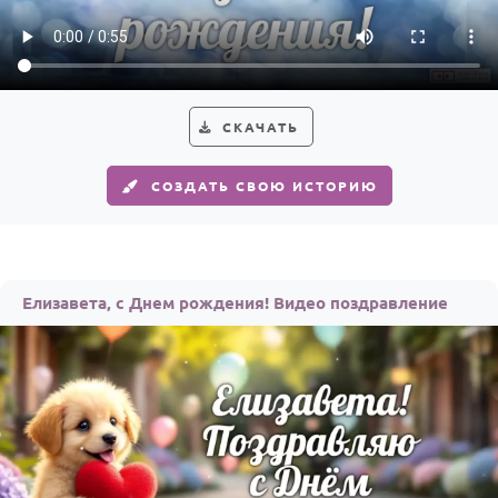
Годовщина свадьбы
Календарь праздников
КОМУ
СКАЧАТЬ
Женщине
СОЗДАТЬ СВОЮ ИСТОРИЮ
Мужчине
Маме
Папе
Елизавета, с Днем рождения! Видео поздравление
Детям
Все родственники
ПЕРСОНАЛЬНЫЕ
Пожелания
По именам