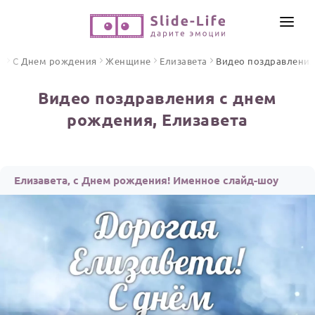
СОЗДАТЬ ВИДЕО
я
С Днем рождения
Женщине
Елизавета
Видео поздравления
КАТАЛОГ
Видео поздравления с днем
ИНСТРУМЕНТЫ
рождения, Елизавета
ПО ФОРМАТУ
ТЕКСТЫ И ИДЕИ
Видео поздравления
Песни поздравления
ЦЕНЫ
Елизавета, с Днем рождения! Именное слайд-шоу
Открытки
ОТЗЫВЫ
Стихи и тексты
ПРАЗДНИКИ
С Днем рождения
Юбилей
Свадьба