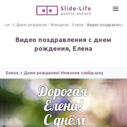
СОЗДАТЬ ВИДЕО
авная
С Днем рождения
Женщине
Елена
Видео поздравления
КАТАЛОГ
Видео поздравления с днем
ИНСТРУМЕНТЫ
рождения, Елена
ПО ФОРМАТУ
ТЕКСТЫ И ИДЕИ
Видео поздравления
Песни поздравления
ЦЕНЫ
Елена, с Днем рождения! Именное слайд-шоу
Открытки
ОТЗЫВЫ
Стихи и тексты
ПРАЗДНИКИ
С Днем рождения
Юбилей
Свадьба