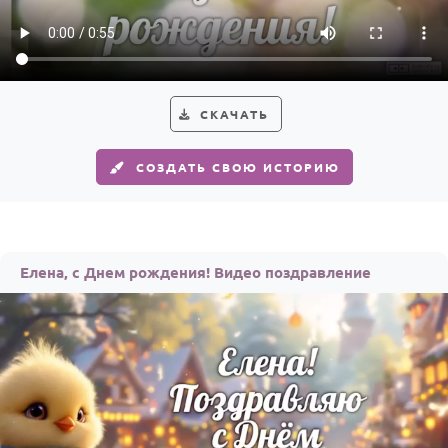
HOT
Выпускной
Календарь праздников
КОМУ
СКАЧАТЬ
Женщине
СОЗДАТЬ СВОЮ ИСТОРИЮ
Мужчине
Маме
Папе
Елена, с Днем рождения! Видео поздравление
Детям
Все родственники
ПЕРСОНАЛЬНЫЕ
Пожелания
По именам