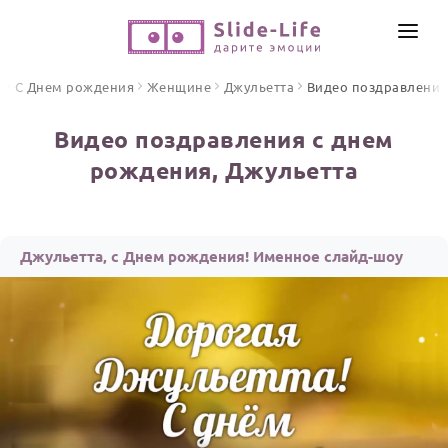
СОЗДАТЬ ВИДЕО
я
С Днем рождения
Женщине
Джульетта
Видео поздравления
КАТАЛОГ
Видео поздравления с днем
ИНСТРУМЕНТЫ
рождения, Джульетта
ПО ФОРМАТУ
ТЕКСТЫ И ИДЕИ
Видео поздравления
Песни поздравления
ЦЕНЫ
Джульетта, с Днем рождения! Именное слайд-шоу
Открытки
ОТЗЫВЫ
Стихи и тексты
ПРАЗДНИКИ
С Днем рождения
Юбилей
Свадьба