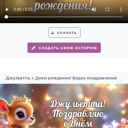
Годовщина свадьбы
Календарь праздников
КОМУ
СКАЧАТЬ
Женщине
СОЗДАТЬ СВОЮ ИСТОРИЮ
Мужчине
Маме
Папе
Джульетта, с Днем рождения! Видео поздравление
Детям
Все родственники
ПЕРСОНАЛЬНЫЕ
Пожелания
По именам