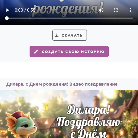
Годовщина свадьбы
Календарь праздников
КОМУ
СКАЧАТЬ
Женщине
СОЗДАТЬ СВОЮ ИСТОРИЮ
Мужчине
Маме
Папе
Дилара, с Днем рождения! Видео поздравление
Детям
Все родственники
ПЕРСОНАЛЬНЫЕ
Пожелания
По именам