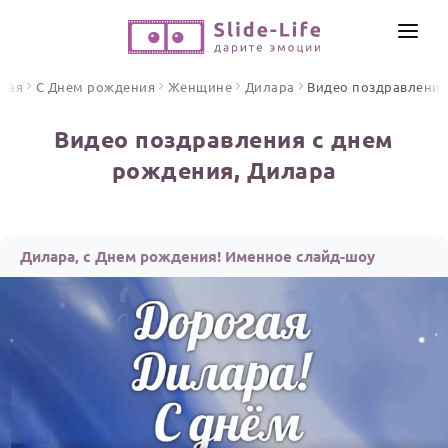
СОЗДАТЬ ВИДЕО
вная
С Днем рождения
Женщине
Дилара
Видео поздравлени
КАТАЛОГ
Видео поздравления с днем
ИНСТРУМЕНТЫ
рождения, Дилара
ПО ФОРМАТУ
ТЕКСТЫ И ИДЕИ
Видео поздравления
Песни поздравления
ЦЕНЫ
Дилара, с Днем рождения! Именное слайд-шоу
Открытки
ОТЗЫВЫ
Стихи и тексты
ПРАЗДНИКИ
С Днем рождения
Юбилей
Свадьба