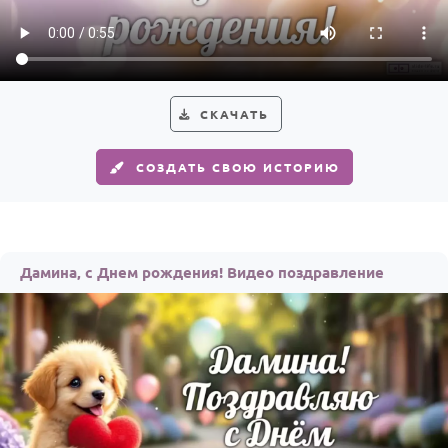
Годовщина свадьбы
Календарь праздников
КОМУ
СКАЧАТЬ
Женщине
СОЗДАТЬ СВОЮ ИСТОРИЮ
Мужчине
Маме
Папе
Дамина, с Днем рождения! Видео поздравление
Детям
Все родственники
ПЕРСОНАЛЬНЫЕ
Пожелания
По именам