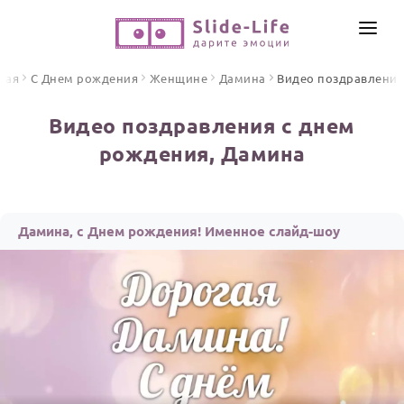
СОЗДАТЬ ВИДЕО
ная
С Днем рождения
Женщине
Дамина
Видео поздравлени
КАТАЛОГ
Видео поздравления с днем
ИНСТРУМЕНТЫ
рождения, Дамина
ПО ФОРМАТУ
ТЕКСТЫ И ИДЕИ
Видео поздравления
Песни поздравления
ЦЕНЫ
Дамина, с Днем рождения! Именное слайд-шоу
Открытки
ОТЗЫВЫ
Стихи и тексты
ПРАЗДНИКИ
С Днем рождения
Юбилей
Свадьба