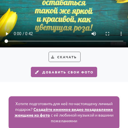
СКАЧАТЬ
ДОБАВИТЬ СВОИ ФОТО
Хотите подготовить для неё по-настоящему личный
подарок?
Создайте именное видео поздравление
женщине из фото
с её любимой музыкой и вашими
пожеланиями