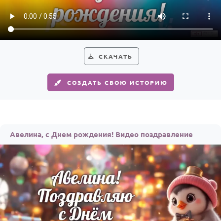
Годовщина свадьбы
Календарь праздников
КОМУ
СКАЧАТЬ
Женщине
СОЗДАТЬ СВОЮ ИСТОРИЮ
Мужчине
Маме
Папе
Авелина, с Днем рождения! Видео поздравление
Детям
Все родственники
ПЕРСОНАЛЬНЫЕ
Пожелания
По именам