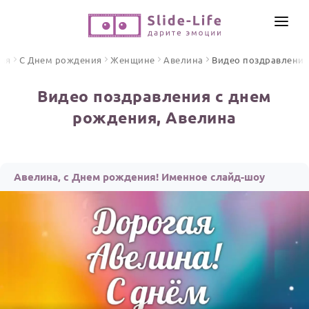
СОЗДАТЬ ВИДЕО
ная
С Днем рождения
Женщине
Авелина
Видео поздравления
КАТАЛОГ
Видео поздравления с днем
ИНСТРУМЕНТЫ
рождения, Авелина
ПО ФОРМАТУ
ТЕКСТЫ И ИДЕИ
Видео поздравления
Песни поздравления
ЦЕНЫ
Авелина, с Днем рождения! Именное слайд-шоу
Открытки
ОТЗЫВЫ
Стихи и тексты
ПРАЗДНИКИ
С Днем рождения
Юбилей
Свадьба