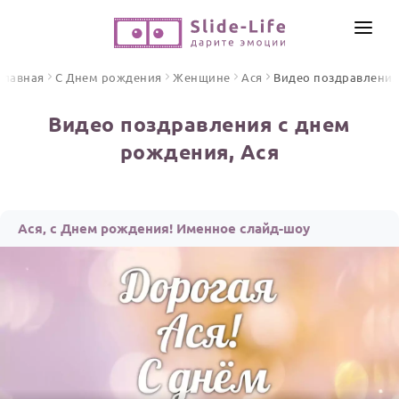
СОЗДАТЬ ВИДЕО
Главная
С Днем рождения
Женщине
Ася
Видео поздравления
КАТАЛОГ
Видео поздравления с днем
ИНСТРУМЕНТЫ
рождения, Ася
ПО ФОРМАТУ
ТЕКСТЫ И ИДЕИ
Видео поздравления
Песни поздравления
ЦЕНЫ
Ася, с Днем рождения! Именное слайд-шоу
Открытки
ОТЗЫВЫ
Стихи и тексты
ПРАЗДНИКИ
С Днем рождения
Юбилей
Свадьба