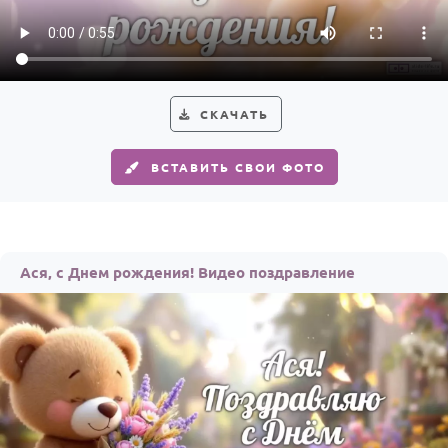
HOT
Выпускной
Календарь праздников
КОМУ
СКАЧАТЬ
Женщине
ВСТАВИТЬ СВОИ ФОТО
Мужчине
Маме
Папе
Ася, с Днем рождения! Видео поздравление
Детям
Все родственники
ПЕРСОНАЛЬНЫЕ
Пожелания
По именам