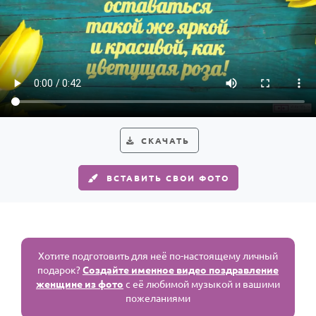
СКАЧАТЬ
ВСТАВИТЬ СВОИ ФОТО
Хотите подготовить для неё по-настоящему личный
подарок?
Создайте именное видео поздравление
женщине из фото
с её любимой музыкой и вашими
пожеланиями