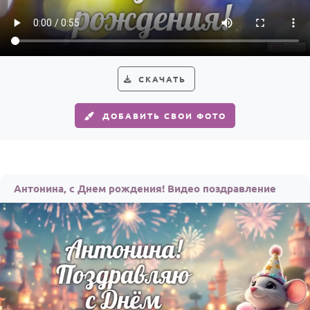
HOT
Выпускной
Календарь праздников
КОМУ
СКАЧАТЬ
Женщине
ДОБАВИТЬ СВОИ ФОТО
Мужчине
Маме
Папе
Антонина, с Днем рождения! Видео поздравление
Детям
Все родственники
ПЕРСОНАЛЬНЫЕ
Пожелания
По именам