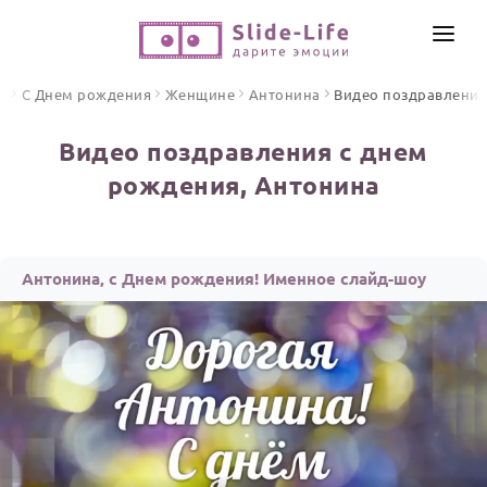
СОЗДАТЬ ВИДЕО
я
С Днем рождения
Женщине
Антонина
Видео поздравлени
КАТАЛОГ
Видео поздравления с днем
ИНСТРУМЕНТЫ
рождения, Антонина
ПО ФОРМАТУ
ТЕКСТЫ И ИДЕИ
Видео поздравления
Песни поздравления
ЦЕНЫ
Антонина, с Днем рождения! Именное слайд-шоу
Открытки
ОТЗЫВЫ
Стихи и тексты
ПРАЗДНИКИ
С Днем рождения
Юбилей
Свадьба