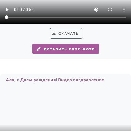
Годовщина свадьбы
Календарь праздников
КОМУ
СКАЧАТЬ
Женщине
ВСТАВИТЬ СВОИ ФОТО
Мужчине
Маме
Папе
Аля, с Днем рождения! Видео поздравление
Детям
Все родственники
ПЕРСОНАЛЬНЫЕ
Пожелания
По именам