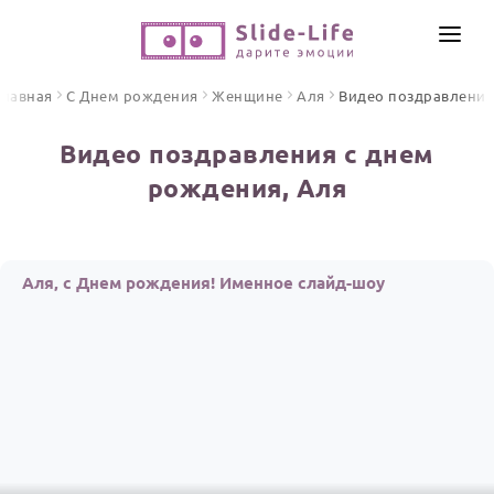
СОЗДАТЬ ВИДЕО
Главная
С Днем рождения
Женщине
Аля
Видео поздравления
КАТАЛОГ
Видео поздравления с днем
ИНСТРУМЕНТЫ
рождения, Аля
ПО ФОРМАТУ
ТЕКСТЫ И ИДЕИ
Видео поздравления
Песни поздравления
ЦЕНЫ
Аля, с Днем рождения! Именное слайд-шоу
Открытки
ОТЗЫВЫ
Стихи и тексты
ПРАЗДНИКИ
С Днем рождения
Юбилей
Свадьба