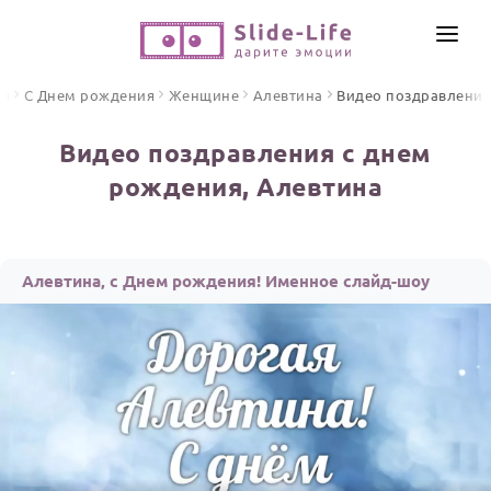
СОЗДАТЬ ВИДЕО
ая
С Днем рождения
Женщине
Алевтина
Видео поздравлени
КАТАЛОГ
Видео поздравления с днем
ИНСТРУМЕНТЫ
рождения, Алевтина
ПО ФОРМАТУ
ТЕКСТЫ И ИДЕИ
Видео поздравления
Песни поздравления
ЦЕНЫ
Алевтина, с Днем рождения! Именное слайд-шоу
Открытки
ОТЗЫВЫ
Стихи и тексты
ПРАЗДНИКИ
С Днем рождения
Юбилей
Свадьба