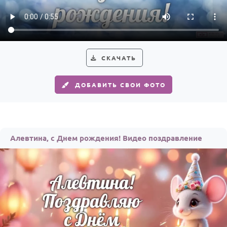
Годовщина свадьбы
Календарь праздников
КОМУ
СКАЧАТЬ
Женщине
ДОБАВИТЬ СВОИ ФОТО
Мужчине
Маме
Папе
Алевтина, с Днем рождения! Видео поздравление
Детям
Все родственники
ПЕРСОНАЛЬНЫЕ
Пожелания
По именам