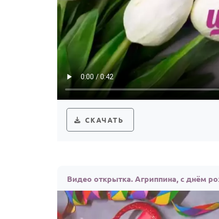
СКАЧАТЬ
Видео открытка. Агриппина, с днём р