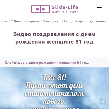
СОЗДАТЬ ВИДЕО
авная
С Днем рождения
Женщине
81 год
Видео поздравления
КАТАЛОГ
Видео поздравления с днем
ИНСТРУМЕНТЫ
рождения женщине 81 год
ПО ФОРМАТУ
ТЕКСТЫ И ИДЕИ
Видео поздравления
Песни поздравления
ЦЕНЫ
Слайд-шоу с днем рождения женщине 81 год
Открытки
ОТЗЫВЫ
Стихи и тексты
ПРАЗДНИКИ
С Днем рождения
Юбилей
Свадьба