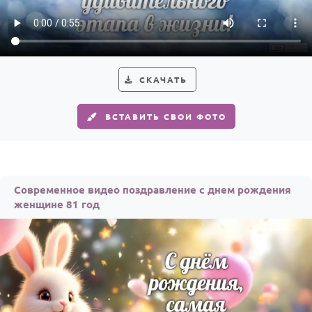
HOT
Выпускной
Календарь праздников
КОМУ
СКАЧАТЬ
Женщине
ВСТАВИТЬ СВОИ ФОТО
Мужчине
Маме
Папе
Современное видео поздравление с днем рождения
Детям
женщине 81 год
Все родственники
ПЕРСОНАЛЬНЫЕ
Пожелания
По именам