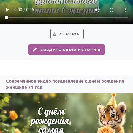
Годовщина свадьбы
Календарь праздников
КОМУ
СКАЧАТЬ
Женщине
СОЗДАТЬ СВОЮ ИСТОРИЮ
Мужчине
Маме
Папе
Современное видео поздравление с днем рождения
Детям
женщине 71 год
Все родственники
ПЕРСОНАЛЬНЫЕ
Пожелания
По именам