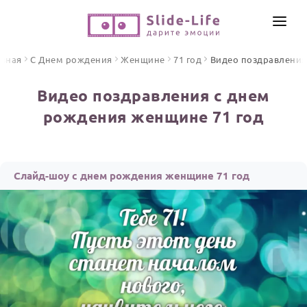
СОЗДАТЬ ВИДЕО
авная
С Днем рождения
Женщине
71 год
Видео поздравления
КАТАЛОГ
Видео поздравления с днем
ИНСТРУМЕНТЫ
рождения женщине 71 год
ПО ФОРМАТУ
ТЕКСТЫ И ИДЕИ
Видео поздравления
Песни поздравления
ЦЕНЫ
Слайд-шоу с днем рождения женщине 71 год
Открытки
ОТЗЫВЫ
Стихи и тексты
ПРАЗДНИКИ
С Днем рождения
Юбилей
Свадьба