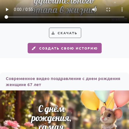
Годовщина свадьбы
Календарь праздников
КОМУ
СКАЧАТЬ
Женщине
СОЗДАТЬ СВОЮ ИСТОРИЮ
Мужчине
Маме
Папе
Современное видео поздравление с днем рождения
Детям
женщине 67 лет
Все родственники
ПЕРСОНАЛЬНЫЕ
Пожелания
По именам