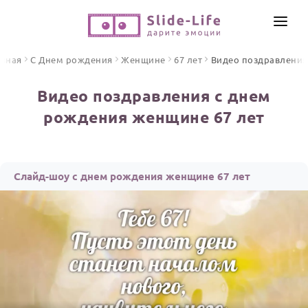
СОЗДАТЬ ВИДЕО
авная
С Днем рождения
Женщине
67 лет
Видео поздравления
КАТАЛОГ
Видео поздравления с днем
ИНСТРУМЕНТЫ
рождения женщине 67 лет
ПО ФОРМАТУ
ТЕКСТЫ И ИДЕИ
Видео поздравления
Песни поздравления
ЦЕНЫ
Слайд-шоу с днем рождения женщине 67 лет
Открытки
ОТЗЫВЫ
Стихи и тексты
ПРАЗДНИКИ
С Днем рождения
Юбилей
Свадьба